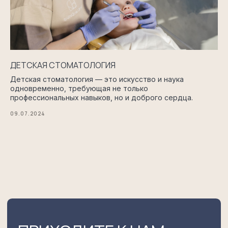
ДЕТСКАЯ СТОМАТОЛОГИЯ
Детская стоматология — это искусство и наука
одновременно, требующая не только
ПРИХОДИТЕ К НАМ,
профессиональных навыков, но и доброго сердца.
И МЫ ПОЗАБОТИМСЯ
09.07.2024
О ЗДОРОВЬЕ И КРАСОТЕ
ВАШИХ ЗУБОВ
ЗВОНИТЕ
+7 (911) 021-70-46
ПИШИТЕ
ipclinic@yandex.ru